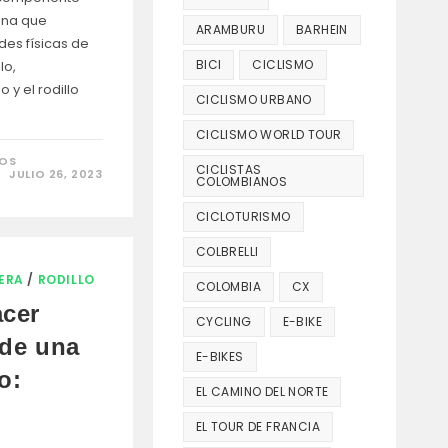
ona que
ARAMBURU
BARHEIN
des físicas de
BICI
CICLISMO
lo,
y el rodillo
CICLISMO URBANO
CICLISMO WORLD TOUR
EN
DOS
CICLISTAS
RECUPERACIÓN
JULIO 26, 2023
COLOMBIANOS
ACTIVA:
CÓMO
EL
CICLOTURISMO
CICLISMO
Y
EL
COLBRELLI
RODILLO
IMPULSAN
ERA
/
RODILLO
COLOMBIA
CX
TU
RECUPERACIÓN
acer
FÍSICA
CYCLING
E-BIKE
–
OTROS
 de una
DEPORTES
E-BIKES
o:
EL CAMINO DEL NORTE
EL TOUR DE FRANCIA