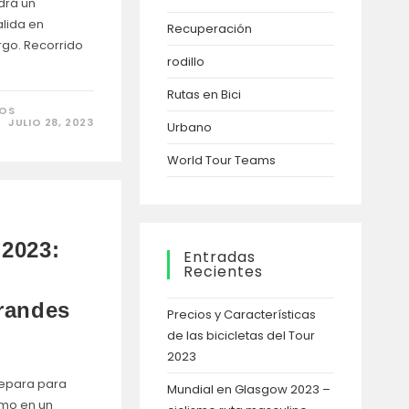
drá un
alida en
Recuperación
go. Recorrido
rodillo
Rutas en Bici
EN
DOS
MUNDIAL
JULIO 28, 2023
Urbano
EN
GLASGOW
2023
World Tour Teams
–
CICLISMO
RUTA
MASCULINO
 2023:
Entradas
Recientes
Grandes
Precios y Características
de las bicicletas del Tour
2023
repara para
Mundial en Glasgow 2023 –
ismo en un