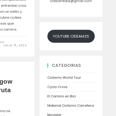
cideambike@gmail.com
 enfrentan a los
on un estilo y
scubre cuáles
tosas que
a carrera.
YOUTUBE CIDEAM.ES
EN
DOS
PRECIOS
JULIO 31, 2023
Y
CARACTERÍSTICAS
DE
LAS
BICICLETAS
CATEGORIAS
DEL
TOUR
2023
Ciclismo World Tour
sgow
Cyclo Cross
ruta
El Camino en Bici
Material Ciclismo Carretera
lina se
Movistar