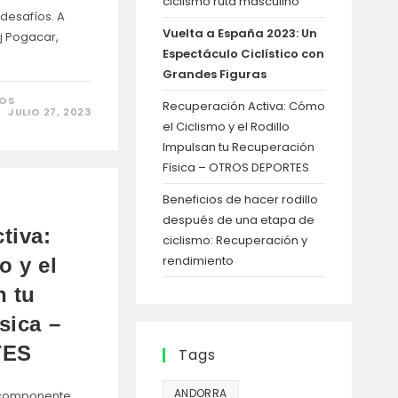
ciclismo ruta masculino
desafíos. A
Vuelta a España 2023: Un
j Pogacar,
Espectáculo Ciclístico con
Grandes Figuras
EN
DOS
Recuperación Activa: Cómo
VUELTA
JULIO 27, 2023
A
el Ciclismo y el Rodillo
ESPAÑA
2023:
Impulsan tu Recuperación
UN
Física – OTROS DEPORTES
ESPECTÁCULO
CICLÍSTICO
CON
Beneficios de hacer rodillo
GRANDES
FIGURAS
después de una etapa de
tiva:
ciclismo: Recuperación y
rendimiento
o y el
n tu
sica –
TES
Tags
ANDORRA
n componente