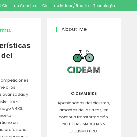
l Ciclismo Carretera
Ciclismo Indoor / Rodillo
Tecnología
About Me
TERIAL
erísticas
 del
s competiciones
ne a los
CIDEAM BIKE
ás avanzadas y
íder Trek
Apasionados del ciclismo,
lnago V4RS,
amantes de las rutas, en
miento
continua transformación.
 tiene un
NOTICIAS, MARCHAS y
mo profesional.
CICLISMO PRO.
 y componentes