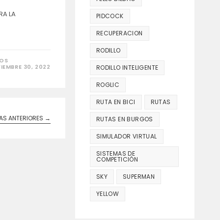
RA LA
PIDCOCK
RECUPERACION
RODILLO
EN
DOS
NUTRICIÓN,
IEMBRE 30, 2022
RODILLO INTELIGENTE
RECUPERACIÓN
DEL
ROGLIC
ENTRENAMIENTO
DE
CICLISMO
RUTA EN BICI
RUTAS
AS ANTERIORES
→
RUTAS EN BURGOS
SIMULADOR VIRTUAL
SISTEMAS DE
COMPETICIÓN
SKY
SUPERMAN
YELLOW