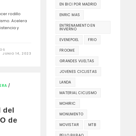
EN BICI POR MADRID
cer rodillo
ENRIC MAS
ismo. Acelera
ENTRENAMIENTO EN
istencia y
INVIERNO
EVENEPOEL
FRIO
EN
DOS
FROOME
BENEFICIOS
JUNIO 14, 2023
DE
HACER
GRANDES VUELTAS
RODILLO
DESPUÉS
JOVENES CICLISTAS
DE
UNA
ETAPA
LANDA
DE
ERA
/
CICLISMO:
RECUPERACIÓN
MATERIAL CICLISMO
Y
RENDIMIENTO
MOHIRIC
 del
MONUMENTO
O de
MOVISTAR
MTB
PELLO BILBAO