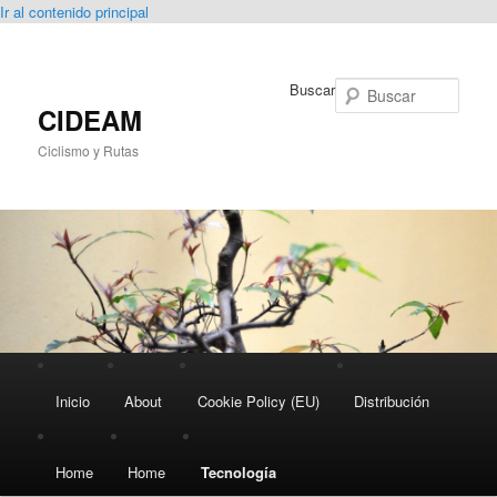
Ir al contenido principal
Buscar
CIDEAM
Ciclismo y Rutas
Menú
principal
Inicio
About
Cookie Policy (EU)
Distribución
Home
Home
Tecnología